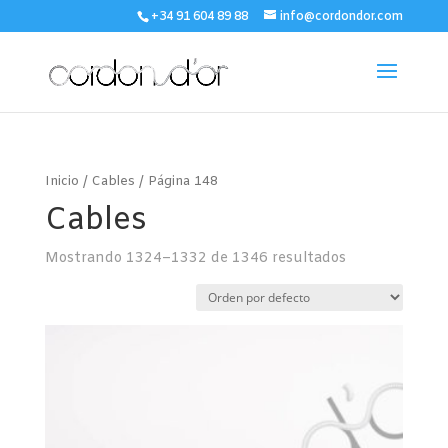
+34 91 604 89 88
info@cordondor.com
Inicio
/
Cables
/ Página 148
Cables
Mostrando 1324–1332 de 1346 resultados