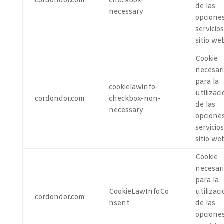
cordondor.com
checkbox-
de las
necessary
opcione
servicios
sitio we
Cookie
necesar
para la
cookielawinfo-
utilizaci
cordondor.com
checkbox-non-
de las
necessary
opcione
servicios
sitio we
Cookie
necesar
para la
CookieLawInfoCo
utilizaci
cordondor.com
nsent
de las
opcione