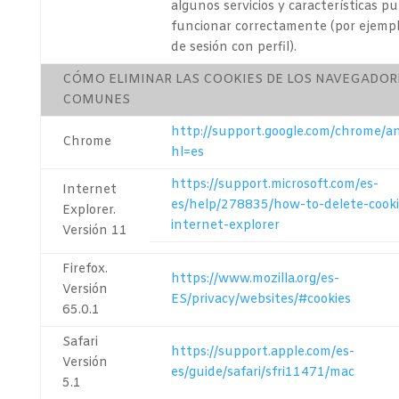
algunos servicios y características 
funcionar correctamente (por ejemplo,
de sesión con perfil).
CÓMO ELIMINAR LAS COOKIES DE LOS NAVEGADOR
COMUNES
http://support.google.com/chrome/
Chrome
hl=es
https://support.microsoft.com/es-
Internet
es/help/278835/how-to-delete-cookie
Explorer.
internet-explorer
Versión 11
Firefox.
https://www.mozilla.org/es-
Versión
ES/privacy/websites/#cookies
65.0.1
Safari
https://support.apple.com/es-
Versión
es/guide/safari/sfri11471/mac
5.1