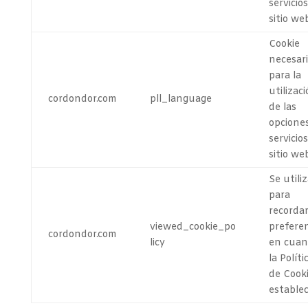
servicios
sitio we
Cookie
necesar
para la
utilizaci
cordondor.com
pll_language
de las
opcione
servicios
sitio we
Se utili
para
recorda
viewed_cookie_po
prefere
cordondor.com
licy
en cuan
la Políti
de Cook
establec