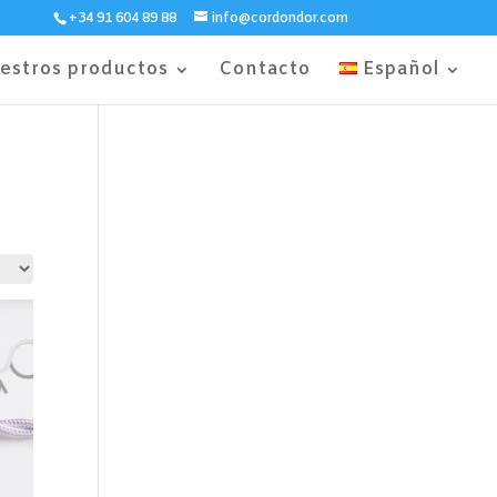
+34 91 604 89 88
info@cordondor.com
estros productos
Contacto
Español