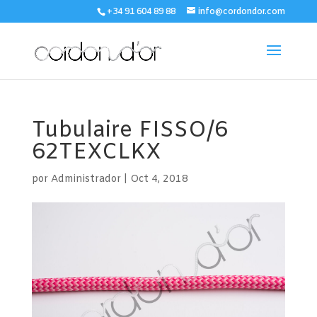
+34 91 604 89 88
info@cordondor.com
Tubulaire FISSO/6
62TEXCLKX
por
Administrador
|
Oct 4, 2018