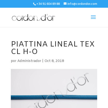
+34 91 604 89 88
info@cordondor.com
PIATTINA LINEAL TEX
CL H-O
por
Administrador
|
Oct 8, 2018