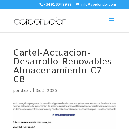
+34 91 604 89 88
info@cordondor.com
Cartel-Actuacion-
Desarrollo-Renovables-
Almacenamiento-C7-
C8
por
daisiv
|
Dic 5, 2025