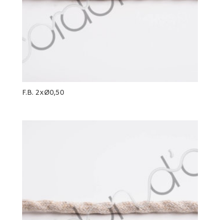
F.B. 2xØ0,50