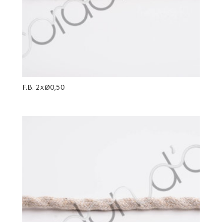
F.B. 2xØ0,50