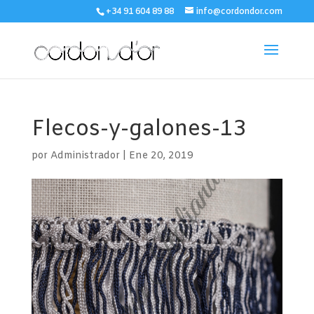
+34 91 604 89 88
info@cordondor.com
Flecos-y-galones-13
por
Administrador
|
Ene 20, 2019