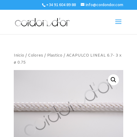
+34 91 604 89 88
info@cordondor.com
Inicio
/
Colores
/
Plastico
/ ACAPULCO LINEAL 6.7- 3 x
ø 0.75