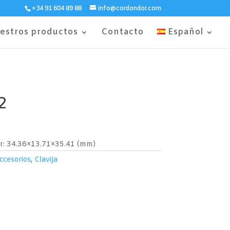
+34 91 604 89 88
info@cordondor.com
estros productos
Contacto
Español
2
er: 34.36×13.71×35.41 (mm)
ccesorios
,
Clavija