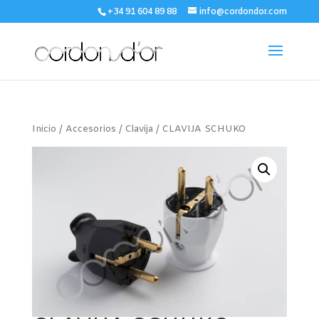
+34 91 604 89 88
info@cordondor.com
Inicio
/
Accesorios
/
Clavija
/ CLAVIJA SCHUKO