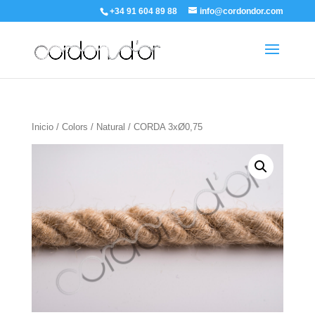
+34 91 604 89 88
info@cordondor.com
Inicio
/
Colors
/
Natural
/ CORDA 3xØ0,75