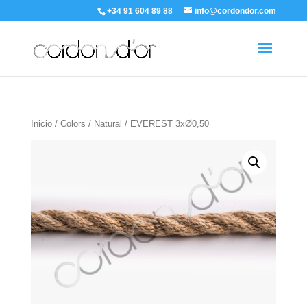
+34 91 604 89 88
info@cordondor.com
Inicio
/
Colors
/
Natural
/ EVEREST 3xØ0,50