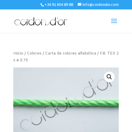
+34 91 604 89 88
info@cordondor.com
Inicio
/
Colores
/
Carta de colores alfabética
/ F.B. TEX 2
x ø 0.75