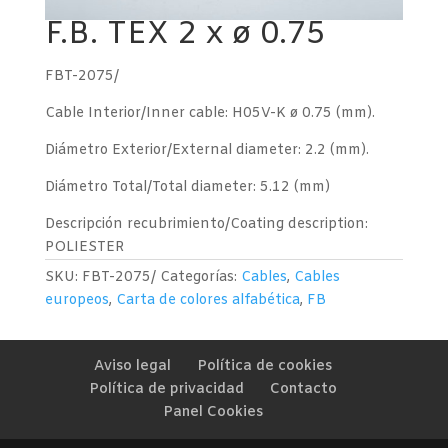
F.B. TEX 2 x ø 0.75
FBT-2075/
Cable Interior/Inner cable: H05V-K ø 0.75 (mm).
Diámetro Exterior/External diameter: 2.2 (mm).
Diámetro Total/Total diameter: 5.12 (mm)
Descripción recubrimiento/Coating description:
POLIESTER
SKU:
FBT-2075/
Categorías:
Cables
,
Cables
europeos
,
Carta de colores alfabética
,
FB
Aviso legal
Política de cookies
Política de privacidad
Contacto
Panel Cookies