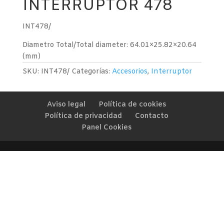
INTERRUPTOR 478
INT478/
Diametro Total/Total diameter: 64.01×25.82×20.64
(mm)
SKU:
INT478/
Categorías:
Accesorios
,
Interruptor
Aviso legal
Política de cookies
Política de privacidad
Contacto
Panel Cookies