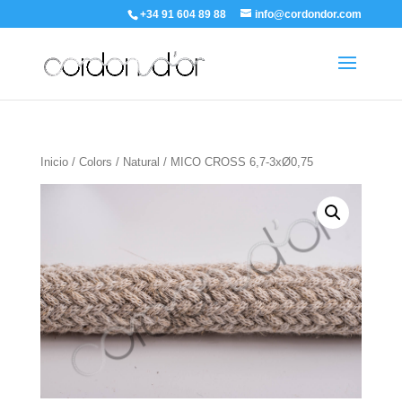
+34 91 604 89 88
info@cordondor.com
Inicio
/
Colors
/
Natural
/ MICO CROSS 6,7-3xØ0,75