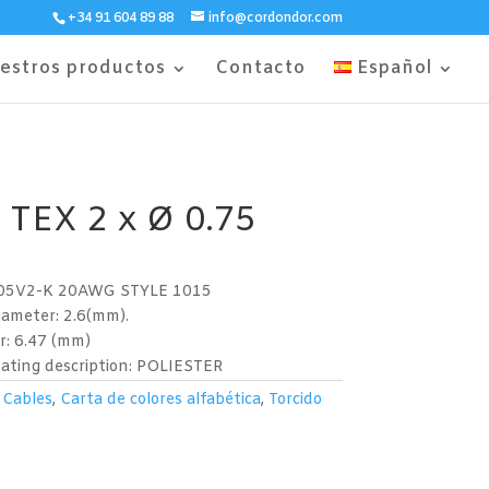
+34 91 604 89 88
info@cordondor.com
estros productos
Contacto
Español
TEX 2 x Ø 0.75
: H05V2-K 20AWG STYLE 1015
iameter: 2.6(mm).
r: 6.47 (mm)
oating description: POLIESTER
:
Cables
,
Carta de colores alfabética
,
Torcido