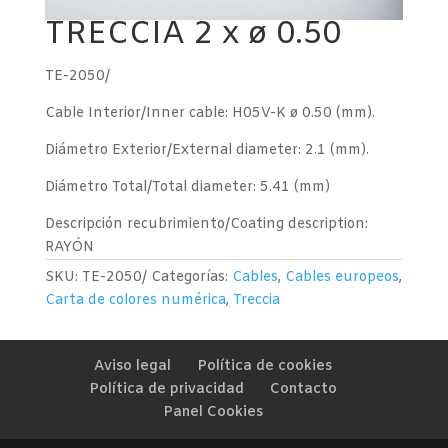
TRECCIA 2 x ø 0.50
TE-2050/
Cable Interior/Inner cable: H05V-K ø 0.50 (mm).
Diámetro Exterior/External diameter: 2.1 (mm).
Diámetro Total/Total diameter: 5.41 (mm)
Descripción recubrimiento/Coating description:
RAYÓN
SKU:
TE-2050/
Categorías:
Cables
,
Cables europeos
,
Carta de colores numérica
,
Treccia
Aviso legal
Política de cookies
Política de privacidad
Contacto
Panel Cookies