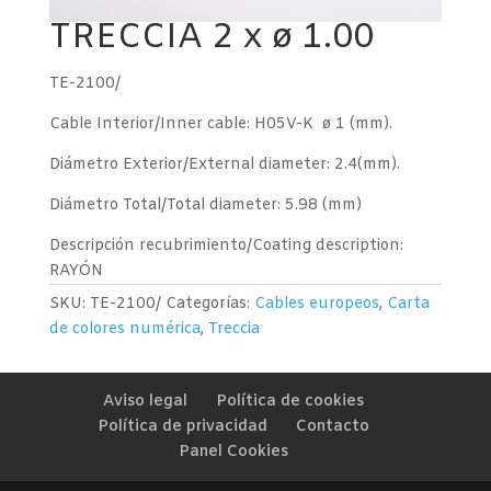
TRECCIA 2 x ø 1.00
TE-2100/
Cable Interior/Inner cable: H05V-K ø 1 (mm).
Diámetro Exterior/External diameter: 2.4(mm).
Diámetro Total/Total diameter: 5.98 (mm)
Descripción recubrimiento/Coating description:
RAYÓN
SKU:
TE-2100/
Categorías:
Cables europeos
,
Carta
de colores numérica
,
Treccia
Aviso legal
Política de cookies
Política de privacidad
Contacto
Panel Cookies