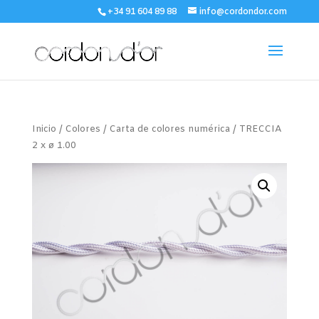
+34 91 604 89 88
info@cordondor.com
Inicio
/
Colores
/
Carta de colores numérica
/ TRECCIA
2 x ø 1.00