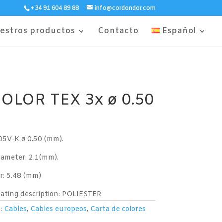
+34 91 604 89 88
info@cordondor.com
estros productos
Contacto
Español
OLOR TEX 3x ø 0.50
H05V-K ø 0.50 (mm).
iameter: 2.1(mm).
r: 5.48 (mm)
oating description: POLIESTER
s:
Cables
,
Cables europeos
,
Carta de colores