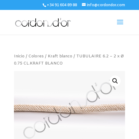
+34 91 604 89 88
info@cordondor.com
Inicio
/
Colores
/
Kraft blanco
/ TUBULAIRE 6.2 – 2 x Ø
0.75 CL.KRAFT BLANCO