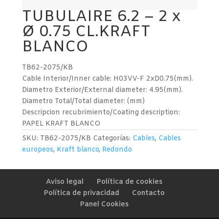
TUBULAIRE 6.2 – 2 x
Ø 0.75 CL.KRAFT
BLANCO
TB62-2075/KB
Cable Interior/Inner cable: H03VV-F 2xD0.75(mm).
Diametro Exterior/External diameter: 4.95(mm).
Diametro Total/Total diameter: (mm)
Descripcion recubrimiento/Coating description:
PAPEL KRAFT BLANCO
SKU:
TB62-2075/KB
Categorías:
Cables
,
Cables
europeos
,
Kraft blanco
,
Redondo
Aviso legal
Política de cookies
Política de privacidad
Contacto
Panel Cookies