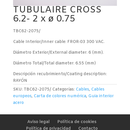
TUBULAIRE CROSS
6.2- 2 x ø 0.75
TBC62-2075/
Cable Interior/Inner cable: FROR‐03 300 VAC.
Diámetro Exterior/External diameter: 6 (mm).
Diámetro Total/Total diameter: 6.55 (mm)
Descripción recubrimiento/Coating description:
RAYÓN
SKU:
TBC62-2075/
Categorías:
Cables
,
Cables
europeos
,
Carta de colores numérica
,
Guia interior
acero
Aviso legal
Política de cookies
Política de privacidad
Contacto