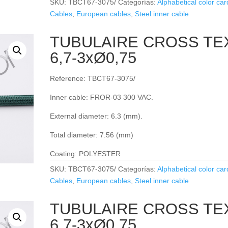
SKU:
TBCT67-3075/
Categorías:
Alphabetical color car
Cables
,
European cables
,
Steel inner cable
TUBULAIRE CROSS TE
6,7-3xØ0,75
Reference: TBCT67-3075/
Inner cable: FROR‐03 300 VAC.
External diameter: 6.3 (mm).
Total diameter: 7.56 (mm)
Coating: POLYESTER
SKU:
TBCT67-3075/
Categorías:
Alphabetical color car
Cables
,
European cables
,
Steel inner cable
TUBULAIRE CROSS TE
6,7-3xØ0,75