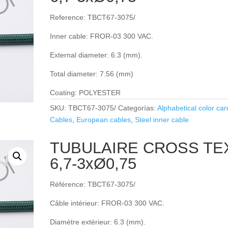
Reference: TBCT67-3075/
Inner cable: FROR‐03 300 VAC.
External diameter: 6.3 (mm).
Total diameter: 7.56 (mm)
Coating: POLYESTER
SKU:
TBCT67-3075/
Categorías:
Alphabetical color car
Cables
,
European cables
,
Steel inner cable
TUBULAIRE CROSS TE
6,7-3xØ0,75
Référence: TBCT67-3075/
Câble intérieur: FROR‐03 300 VAC.
Diamètre extérieur: 6.3 (mm).