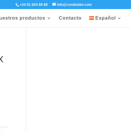
+34 91 604 89 88
info@cordondor.com
uestros productos
Contacto
Español
X