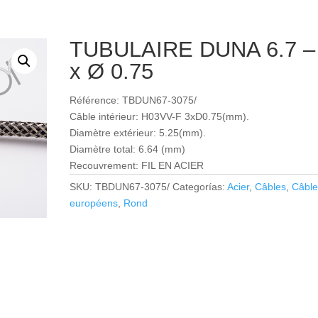
TUBULAIRE DUNA 6.7 –
x Ø 0.75
Référence: TBDUN67-3075/
Câble intérieur: H03VV-F 3xD0.75(mm).
Diamètre extérieur: 5.25(mm).
Diamètre total: 6.64 (mm)
Recouvrement: FIL EN ACIER
SKU:
TBDUN67-3075/
Categorías:
Acier
,
Câbles
,
Câble
européens
,
Rond