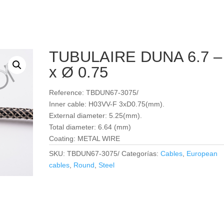
TUBULAIRE DUNA 6.7 –
x Ø 0.75
Reference: TBDUN67-3075/
Inner cable: H03VV-F 3xD0.75(mm).
External diameter: 5.25(mm).
Total diameter: 6.64 (mm)
Coating: METAL WIRE
SKU:
TBDUN67-3075/
Categorías:
Cables
,
European
cables
,
Round
,
Steel