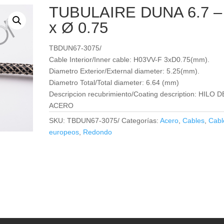
TUBULAIRE DUNA 6.7 –
x Ø 0.75
TBDUN67-3075/
Cable Interior/Inner cable: H03VV-F 3xD0.75(mm).
Diametro Exterior/External diameter: 5.25(mm).
Diametro Total/Total diameter: 6.64 (mm)
Descripcion recubrimiento/Coating description: HILO D
ACERO
SKU:
TBDUN67-3075/
Categorías:
Acero
,
Cables
,
Cabl
europeos
,
Redondo