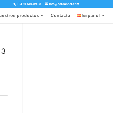
+34 91 604 89 88
info@cordondor.com
uestros productos
Contacto
Español
 3