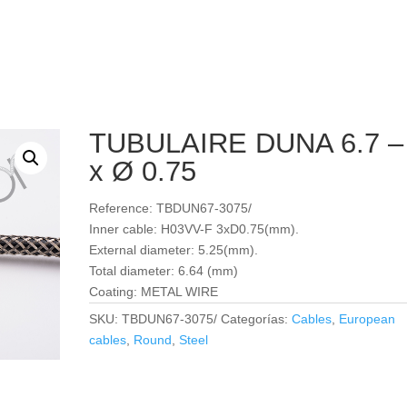
TUBULAIRE DUNA 6.7 –
x Ø 0.75
Reference: TBDUN67-3075/
Inner cable: H03VV-F 3xD0.75(mm).
External diameter: 5.25(mm).
Total diameter: 6.64 (mm)
Coating: METAL WIRE
SKU:
TBDUN67-3075/
Categorías:
Cables
,
European
cables
,
Round
,
Steel