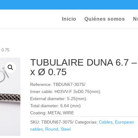
Inicio
Quiénes somos
N
 0.75
TUBULAIRE DUNA 6.7 –
x Ø 0.75
Reference: TBDUN67-3075/
Inner cable: H03VV-F 3xD0.75(mm).
External diameter: 5.25(mm).
Total diameter: 6.64 (mm)
Coating: METAL WIRE
SKU:
TBDUN67-3075/
Categorías:
Cables
,
European
cables
,
Round
,
Steel