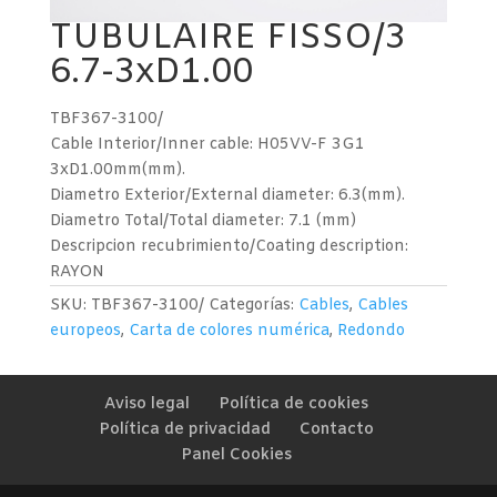
TUBULAIRE FISSO/3
6.7-3xD1.00
TBF367-3100/
Cable Interior/Inner cable: H05VV-F 3G1
3xD1.00mm(mm).
Diametro Exterior/External diameter: 6.3(mm).
Diametro Total/Total diameter: 7.1 (mm)
Descripcion recubrimiento/Coating description:
RAYON
SKU:
TBF367-3100/
Categorías:
Cables
,
Cables
europeos
,
Carta de colores numérica
,
Redondo
Aviso legal
Política de cookies
Política de privacidad
Contacto
Panel Cookies