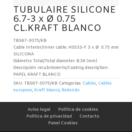
TUBULAIRE SILICONE
6.7-3 x Ø 0.75
CL.KRAFT BLANCO
TBS67-3075/KB
Cable Interior/Inner cable: H05SS-F 3 x Ø 0.75 mm
SILICONA
Diámetro Total/Total diameter: 8.36 (mm)
Descripción recubrimiento/Coating description:
PAPEL KRAFT BLANCO
SKU:
TBS67-3075/KB
Categorías:
Cables
,
Cables
europeos
,
Kraft blanco
,
Redondo
Aviso legal
Política de cookies
Política de privacidad
Contacto
Panel Cookies