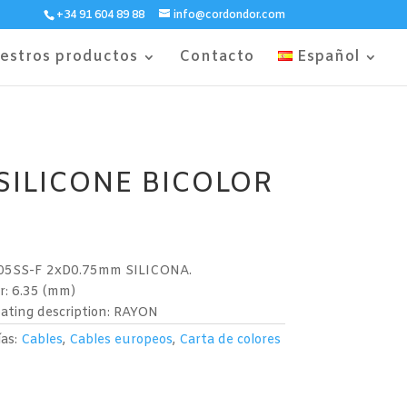
+34 91 604 89 88
info@cordondor.com
estros productos
Contacto
Español
SILICONE BICOLOR
: H05SS-F 2xD0.75mm SILICONA.
r: 6.35 (mm)
ating description: RAYON
ías:
Cables
,
Cables europeos
,
Carta de colores