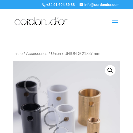
+34 91 604 89 88
info@cordondor.com
Inicio
/
Accessories
/
Union
/ UNION Ø 21×37 mm