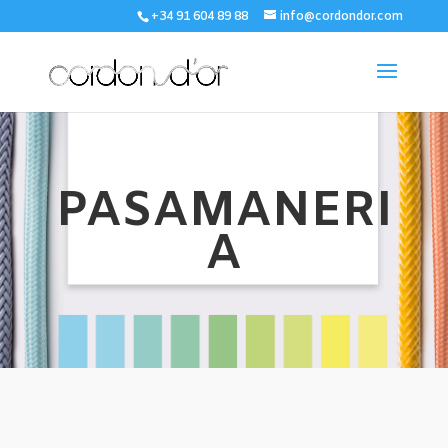
+34 91 604 89 88
info@cordondor.com
PASAMANERI
A