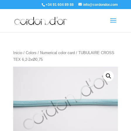
+34 91 604 89 88
info@cordondor.com
Inicio
/
Colors
/
Numerical color card
/ TUBULAIRE CROSS
TEX 6,2-2xØ0,75