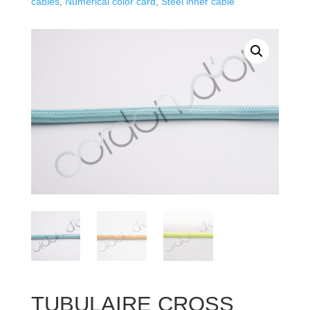
cables
,
Numerical color card
,
Steel inner cable
TUBULAIRE CROSS