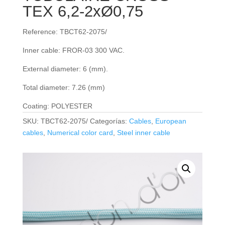
TEX 6,2-2xØ0,75
Reference: TBCT62-2075/
Inner cable: FROR‐03 300 VAC.
External diameter: 6 (mm).
Total diameter: 7.26 (mm)
Coating: POLYESTER
SKU:
TBCT62-2075/
Categorías:
Cables
,
European
cables
,
Numerical color card
,
Steel inner cable