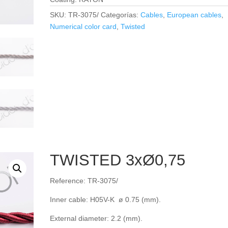
SKU:
TR-3075/
Categorías:
Cables
,
European cables
,
Numerical color card
,
Twisted
TWISTED 3xØ0,75
Reference: TR-3075/
Inner cable: H05V-K ø 0.75 (mm).
External diameter: 2.2 (mm).