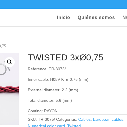
Inicio
Quiénes somos
N
,75
TWISTED 3xØ0,75
Reference: TR-3075/
Inner cable: H05V-K ø 0.75 (mm).
External diameter: 2.2 (mm).
Total diameter: 5.6 (mm)
Coating: RAYON
SKU:
TR-3075/
Categorías:
Cables
,
European cables
,
Numerical color card
,
Twisted