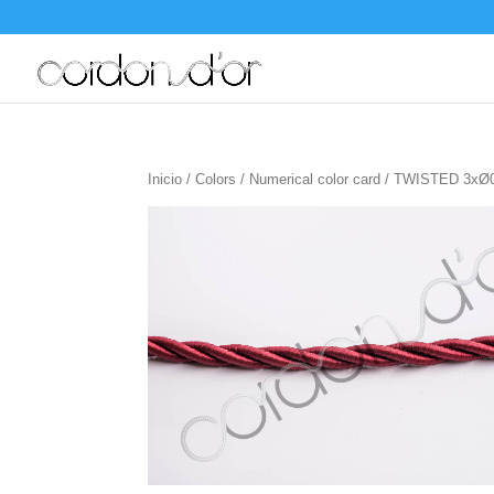
Inicio
/
Colors
/
Numerical color card
/ TWISTED 3xØ0