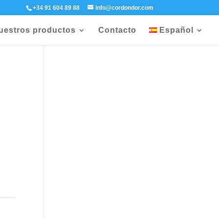
+34 91 604 89 88
info@cordondor.com
uestros productos
Contacto
Español